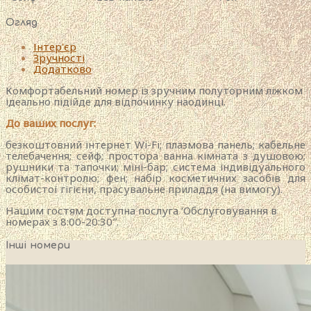
Огляд
Інтер'єр
Зручності
Додатково
Комфортабельний номер із зручним полуторним ліжком
ідеально підійде для відпочинку наодинці.
До ваших послуг:
безкоштовний інтернет Wi-Fi; плазмова панель; кабельне
телебачення; сейф; простора ванна кімната з душовою;
рушники та тапочки; міні-бар; система індивідуального
клімат-контролю; фен; набір косметичних засобів для
особистої гігієни, прасувальне приладдя (на вимогу).
Нашим гостям доступна послуга ‘Обслуговування в
номерах з 8:00-20:30″.
Інші номери