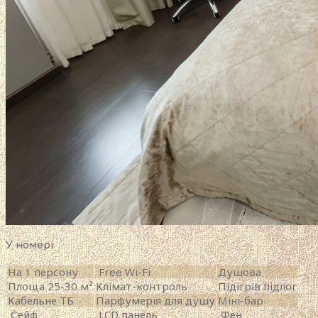
У номері
На 1 персону
Free Wi-Fi
Душова
Площа 25-30 м²
Клімат-контроль
Підігрів підлог
Кабельне ТБ
Парфумерія для душу
Міні-бар
Сейф
LCD панель
Фен