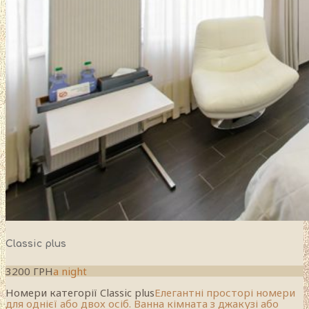
Classic plus
3200 ГРН
a night
Номери категорії Classic plus
Елегантні просторі номери
для однієї або двох осіб. Ванна кімната з джакузі або