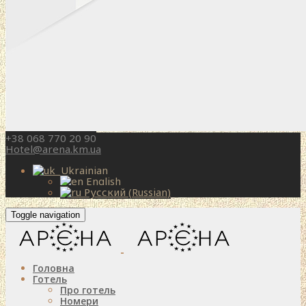
+38 068 770 20 90
Hotel@arena.km.ua
Ukrainian
English
Русский
(
Russian
)
Toggle navigation
Головна
Готель
Про готель
Номери